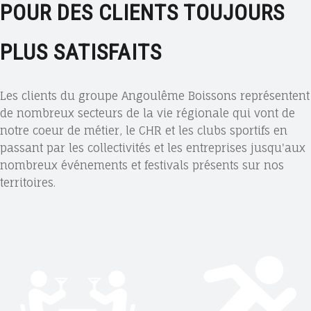
POUR DES CLIENTS TOUJOURS
T
E
PLUS SATISFAITS
U
R
D
Les clients du groupe Angoulême Boissons représentent
E
de nombreux secteurs de la vie régionale qui vont de
B
notre coeur de métier, le CHR et les clubs sportifs en
I
passant par les collectivités et les entreprises jusqu'aux
È
nombreux événements et festivals présents sur nos
R
territoires.
E
S
E
T
B
O
I
S